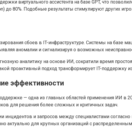
ержки виртуального ассистента на базе GPT, что позволи
tion) до 80%. Подобные результаты стимулируют других иг
зирования сбоев в IT-инфраструктуре. Системы на базе ма
являя аномалии и сигнализируя о возможных неисправнос
огнозную аналитику на основе ИИ, сократили время просто
Такой проактивный подход трансформирует IT-поддержку и
ние эффективности
поддержке — одна из главных областей применения ИИ в 
иков для решения более сложных и критичных задач.
ии инцидентов и запросов между специалистами согласно 
енно актуально для крупных организаций с распределенны