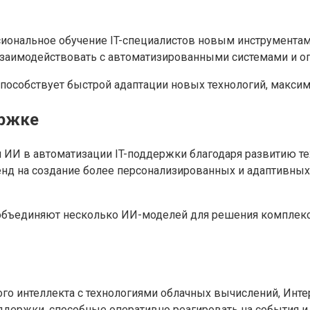
ональное обучение IT-специалистов новым инструментам.
взаимодействовать с автоматизированными системами и оп
пособствует быстрой адаптации новых технологий, максим
ержке
ИИ в автоматизации IT-поддержки благодаря развитию те
ренд на создание более персонализированных и адаптивны
 объединяют несколько ИИ-моделей для решения комплек
ного интеллекта с технологиями облачных вычислений, Инт
оддержки, способные оперативно реагировать на события 