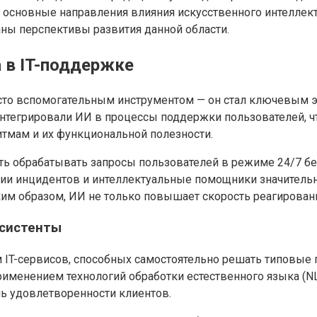
 основные направления влияния искусственного интеллект
ны перспективы развития данной области.
а в IT-поддержке
осто вспомогательным инструментом — он стал ключевым 
интегрировали ИИ в процессы поддержки пользователей, чт
итмам и их функциональной полезности.
ть обрабатывать запросы пользователей в режиме 24/7 б
ции инцидентов и интеллектуальные помощники значительн
им образом, ИИ не только повышает скорость реагировани
ссистенты
 IT-сервисов, способных самостоятельно решать типовые 
рименением технологий обработки естественного языка (N
ь удовлетворенности клиентов.