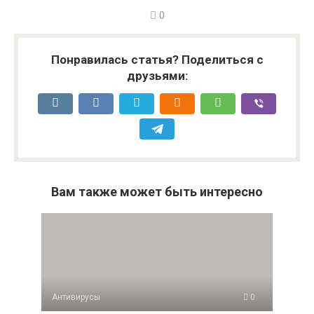
0
Понравилась статья? Поделиться с
друзьями:
Вам также может быть интересно
Антивирусы
0