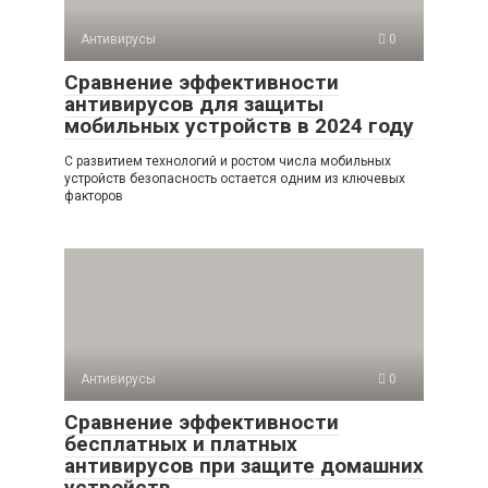
Антивирусы
0
Сравнение эффективности
антивирусов для защиты
мобильных устройств в 2024 году
С развитием технологий и ростом числа мобильных
устройств безопасность остается одним из ключевых
факторов
Антивирусы
0
Сравнение эффективности
бесплатных и платных
антивирусов при защите домашних
устройств