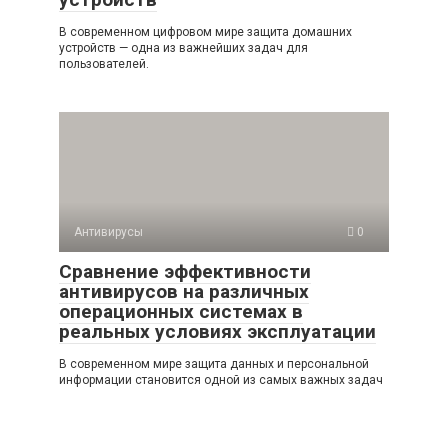
В современном цифровом мире защита домашних
устройств — одна из важнейших задач для
пользователей.
Антивирусы
0
Сравнение эффективности
антивирусов на различных
операционных системах в
реальных условиях эксплуатации
В современном мире защита данных и персональной
информации становится одной из самых важных задач