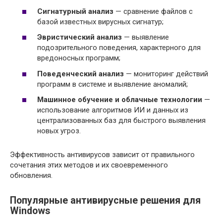
Сигнатурный анализ
— сравнение файлов с
базой известных вирусных сигнатур;
Эвристический анализ
— выявление
подозрительного поведения, характерного для
вредоносных программ;
Поведенческий анализ
— мониторинг действий
программ в системе и выявление аномалий;
Машинное обучение и облачные технологии
—
использование алгоритмов ИИ и данных из
централизованных баз для быстрого выявления
новых угроз.
Эффективность антивирусов зависит от правильного
сочетания этих методов и их своевременного
обновления.
Популярные антивирусные решения для
Windows