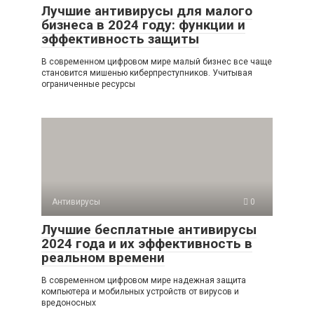
Лучшие антивирусы для малого
бизнеса в 2024 году: функции и
эффективность защиты
В современном цифровом мире малый бизнес все чаще
становится мишенью киберпреступников. Учитывая
ограниченные ресурсы
Антивирусы
0
Лучшие бесплатные антивирусы
2024 года и их эффективность в
реальном времени
В современном цифровом мире надежная защита
компьютера и мобильных устройств от вирусов и
вредоносных