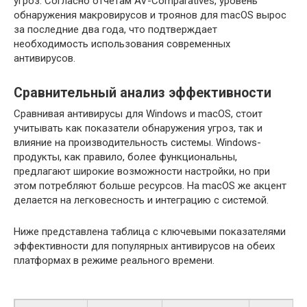
угроз. Согласно отчетам AV-Comparatives, уровень
обнаружения макровирусов и троянов для macOS вырос
за последние два года, что подтверждает
необходимость использования современных
антивирусов.
Сравнительный анализ эффективности
Сравнивая антивирусы для Windows и macOS, стоит
учитывать как показатели обнаружения угроз, так и
влияние на производительность системы. Windows-
продукты, как правило, более функциональны,
предлагают широкие возможности настройки, но при
этом потребляют больше ресурсов. На macOS же акцент
делается на легковесность и интеграцию с системой.
Ниже представлена таблица с ключевыми показателями
эффективности для популярных антивирусов на обеих
платформах в режиме реального времени.