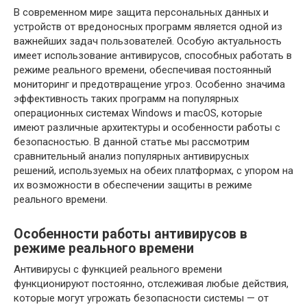
В современном мире защита персональных данных и
устройств от вредоносных программ является одной из
важнейших задач пользователей. Особую актуальность
имеет использование антивирусов, способных работать в
режиме реального времени, обеспечивая постоянный
мониторинг и предотвращение угроз. Особенно значима
эффективность таких программ на популярных
операционных системах Windows и macOS, которые
имеют различные архитектуры и особенности работы с
безопасностью. В данной статье мы рассмотрим
сравнительный анализ популярных антивирусных
решений, используемых на обеих платформах, с упором на
их возможности в обеспечении защиты в режиме
реального времени.
Особенности работы антивирусов в
режиме реального времени
Антивирусы с функцией реального времени
функционируют постоянно, отслеживая любые действия,
которые могут угрожать безопасности системы — от