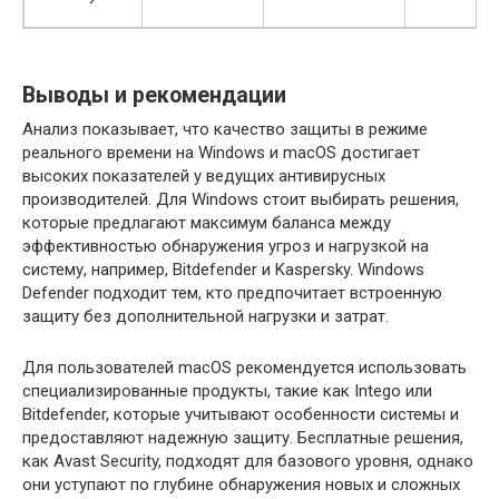
Выводы и рекомендации
Анализ показывает, что качество защиты в режиме
реального времени на Windows и macOS достигает
высоких показателей у ведущих антивирусных
производителей. Для Windows стоит выбирать решения,
которые предлагают максимум баланса между
эффективностью обнаружения угроз и нагрузкой на
систему, например, Bitdefender и Kaspersky. Windows
Defender подходит тем, кто предпочитает встроенную
защиту без дополнительной нагрузки и затрат.
Для пользователей macOS рекомендуется использовать
специализированные продукты, такие как Intego или
Bitdefender, которые учитывают особенности системы и
предоставляют надежную защиту. Бесплатные решения,
как Avast Security, подходят для базового уровня, однако
они уступают по глубине обнаружения новых и сложных