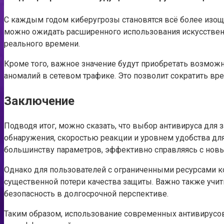
С каждым годом киберугрозы становятся всё более изощр
можно ожидать расширенного использования искусственн
реального времени.
Кроме того, важное значение будут приобретать возмож
аномалий в сетевом трафике. Это позволит сократить вр
Заключение
Подводя итог, можно сказать, что выбор антивируса дл
обнаружения, скоростью реакции и уровнем удобства для 
большинству параметров, эффективно справляясь с нов
Однако для пользователей с ограниченными ресурсами к
существенной потери качества защиты. Важно также учи
безопасность в долгосрочной перспективе.
Таким образом, использование современных антивирусо