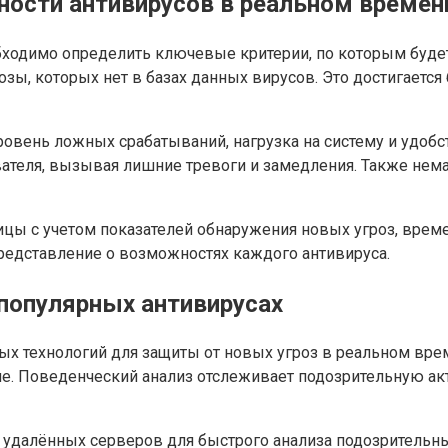
ности антивирусов в реальном времен
бходимо определить ключевые критерии, по которым буде
озы, которых нет в базах данных вирусов. Это достигаетс
уровень ложных срабатываний, нагрузка на систему и удоб
вателя, вызывая лишние тревоги и замедления. Также не
блицы с учетом показателей обнаружения новых угроз, вре
редставление о возможностях каждого антивируса.
 популярных антивирусах
 технологий для защиты от новых угроз в реальном време
ие. Поведенческий анализ отслеживает подозрительную ак
удалённых серверов для быстрого анализа подозрительны