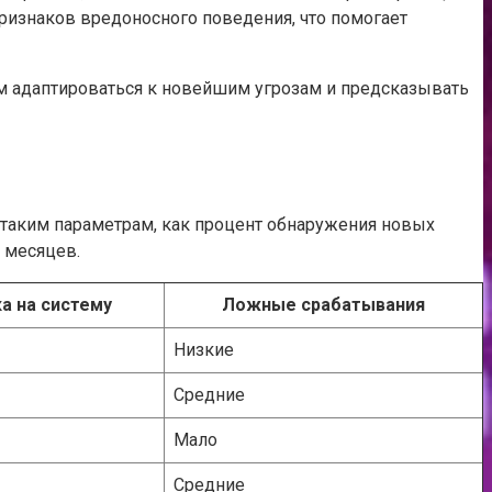
признаков вредоносного поведения, что помогает
м адаптироваться к новейшим угрозам и предсказывать
 таким параметрам, как процент обнаружения новых
2 месяцев.
а на систему
Ложные срабатывания
Низкие
Средние
Мало
Средние