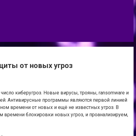
щиты от новых угроз
число киберугроз. Новые вирусы, трояны, ransomware и
лей. Антивирусные программы являются первой линией
ьном времени от новых и ещё не известныx угроз. В
м времени блокировки новых угроз, и проанализируем,