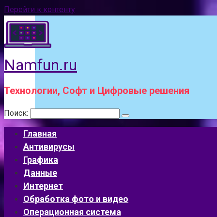
Перейти к контенту
Namfun.ru
Технологии, Софт и Цифровые решения
Поиск:
Главная
Антивирусы
Графика
Данные
Интернет
Обработка фото и видео
Операционная система