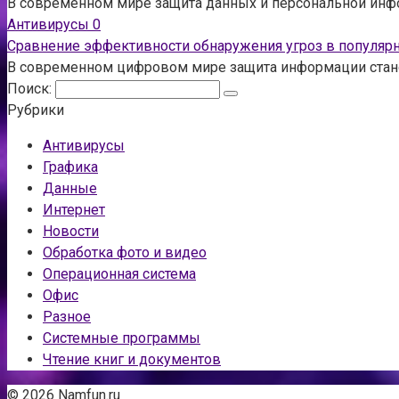
В современном мире защита данных и персональной инф
Антивирусы
0
Сравнение эффективности обнаружения угроз в популяр
В современном цифровом мире защита информации станов
Поиск:
Рубрики
Антивирусы
Графика
Данные
Интернет
Новости
Обработка фото и видео
Операционная система
Офис
Разное
Системные программы
Чтение книг и документов
© 2026 Namfun.ru