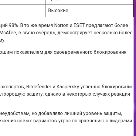
Высокие
ий 98%. В то же время Norton и ESET предлагают более
McAfee, в свою очередь, демонстрирует несколько более
му.
 хорошим показателем для своевременного блокирования
экспертов, Bitdefender и Kaspersky успешно блокировали
л хорошую защиту, однако в некоторых случаях реакция
неудобствам, но добавляло лишний уровень защиты,
ужения новых вариантов угроз по сравнению с лидерами.