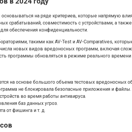
ов в 2024 году
основываться на ряде критериев, которые напрямую влия
ных срабатываний, совместимость с устройствами, а такж
 для обеспечения конфиденциальности.
ториями, такими как AV-Test и AV-Comparatives, которы
та числа новых видов вредоносных программ, включая сло
сть программы обновляться в режиме реального времени 
тся на основе большого объема тестовых вредоносных о
ограмма не блокировала безопасные приложения и файлы.
стройств во время работы антивируса.
овления баз данных угроз.
а от фишинга и т. д.
усов