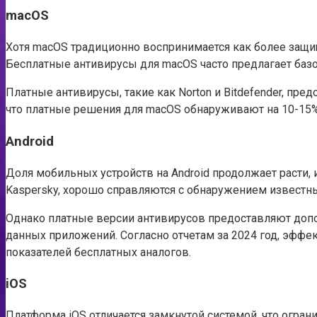
macOS
Хотя macOS традиционно воспринимается как более защи
Бесплатные антивирусы для macOS часто предлагает баз
Платные антивирусы, такие как Norton и Bitdefender, пр
что платные решения для macOS обнаруживают на 10-15%
Android
Доля мобильных устройств на Android продолжает расти, и
Kaspersky, хорошо справляются с обнаружением известны
Однако платные версии антивирусов предоставляют доп
данных приложений. Согласно отчетам за 2024 год, эфф
показателей бесплатных аналогов.
iOS
Платформа iOS отличается замкнутой системой, что огран