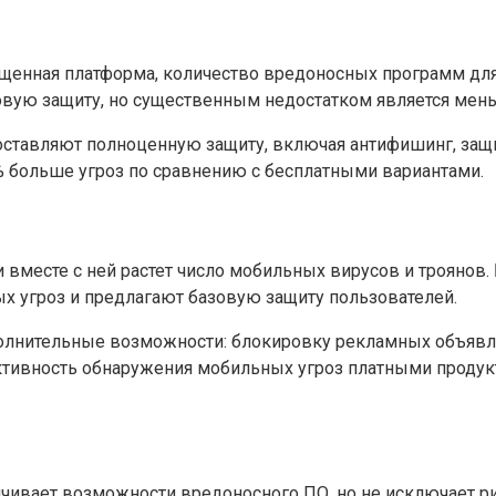
щенная платформа, количество вредоносных программ для 
овую защиту, но существенным недостатком является мен
едоставляют полноценную защиту, включая антифишинг, защи
 больше угроз по сравнению с бесплатными вариантами.
 вместе с ней растет число мобильных вирусов и троянов. 
х угроз и предлагают базовую защиту пользователей.
олнительные возможности: блокировку рекламных объявл
ективность обнаружения мобильных угроз платными продук
ичивает возможности вредоносного ПО, но не исключает ри