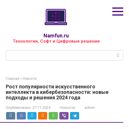
Перейти
к
контенту
Namfun.ru
Технологии, Софт и Цифровые решения
Поиск:
Главная
»
Новости
Рост популярности искусственного
интеллекта в кибербезопасности: новые
подходы и решения 2024 года
Опубликовано:
27.11.2024
Новости
admin