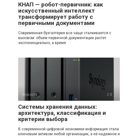
КНАП — робот-первичник: как
искусственный интеллект
трансформирует работу с
первичными документами
Современная бухгалтерия все чаще сталкивается с
вызовом: объем первичной документации растет
экспоненциально, а время
Новости
0
Системы хранения данных:
архитектура, классификация и
критерии выбора
В современной цифровой экономике информация стала
ключевым активом любой организации, а её надежное и