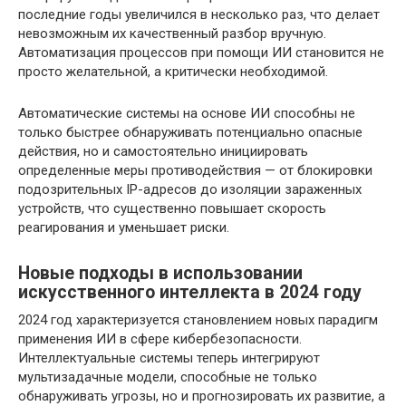
последние годы увеличился в несколько раз, что делает
невозможным их качественный разбор вручную.
Автоматизация процессов при помощи ИИ становится не
просто желательной, а критически необходимой.
Автоматические системы на основе ИИ способны не
только быстрее обнаруживать потенциально опасные
действия, но и самостоятельно инициировать
определенные меры противодействия — от блокировки
подозрительных IP-адресов до изоляции зараженных
устройств, что существенно повышает скорость
реагирования и уменьшает риски.
Новые подходы в использовании
искусственного интеллекта в 2024 году
2024 год характеризуется становлением новых парадигм
применения ИИ в сфере кибербезопасности.
Интеллектуальные системы теперь интегрируют
мультизадачные модели, способные не только
обнаруживать угрозы, но и прогнозировать их развитие, а