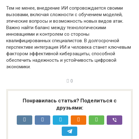
Тем не менее, внедрение ИИ сопровождается своими
вызовами, включая сложности с обучением моделей,
этические вопросы и возможность новых видов атак.
Важно найти баланс между технологическими
инновациями и контролем со стороны
квалифицированных специалистов. В долгосрочной
перспективе интеграция ИИ и человека станет ключевым
фактором эффективной киберзащиты, способной
обеспечить надежность и устойчивость цифровой
экономики.
0
Понравилась статья? Поделиться с
друзьями: