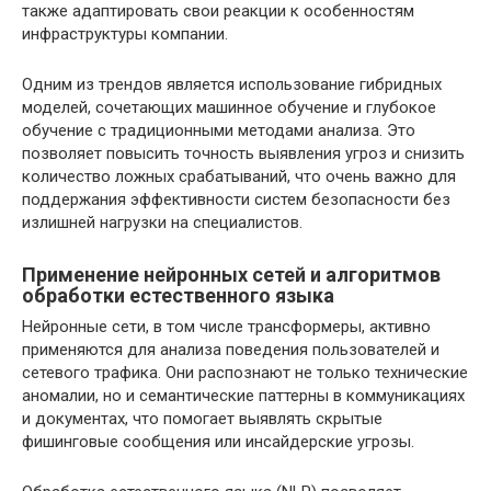
также адаптировать свои реакции к особенностям
инфраструктуры компании.
Одним из трендов является использование гибридных
моделей, сочетающих машинное обучение и глубокое
обучение с традиционными методами анализа. Это
позволяет повысить точность выявления угроз и снизить
количество ложных срабатываний, что очень важно для
поддержания эффективности систем безопасности без
излишней нагрузки на специалистов.
Применение нейронных сетей и алгоритмов
обработки естественного языка
Нейронные сети, в том числе трансформеры, активно
применяются для анализа поведения пользователей и
сетевого трафика. Они распознают не только технические
аномалии, но и семантические паттерны в коммуникациях
и документах, что помогает выявлять скрытые
фишинговые сообщения или инсайдерские угрозы.