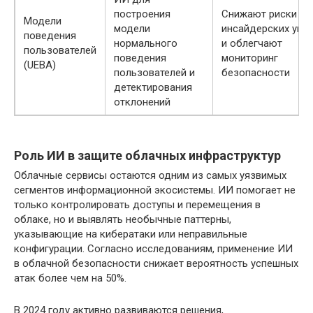
построения
Снижают риски
Модели
модели
инсайдерских угр
поведения
нормального
и облегчают
пользователей
поведения
мониторинг
(UEBA)
пользователей и
безопасности
детектирования
отклонений
Роль ИИ в защите облачных инфраструктур
Облачные сервисы остаются одним из самых уязвимых
сегментов информационной экосистемы. ИИ помогает не
только контролировать доступы и перемещения в
облаке, но и выявлять необычные паттерны,
указывающие на кибератаки или неправильные
конфигурации. Согласно исследованиям, применение ИИ
в облачной безопасности снижает вероятность успешных
атак более чем на 50%.
В 2024 году активно развиваются решения,