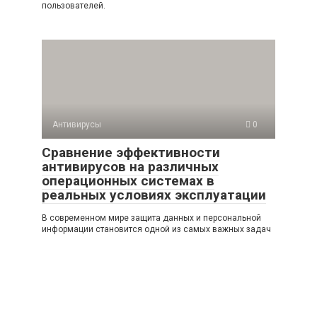
пользователей.
Антивирусы
0
Сравнение эффективности
антивирусов на различных
операционных системах в
реальных условиях эксплуатации
В современном мире защита данных и персональной
информации становится одной из самых важных задач