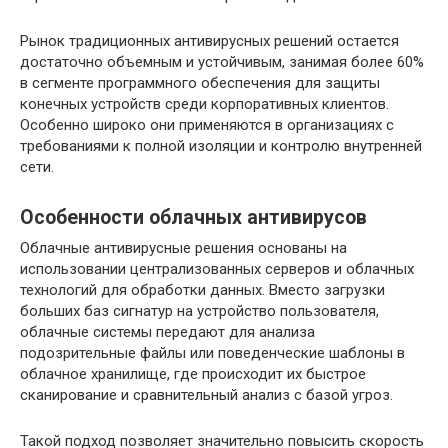
Рынок традиционных антивирусных решений остается
достаточно объемным и устойчивым, занимая более 60%
в сегменте программного обеспечения для защиты
конечных устройств среди корпоративных клиентов.
Особенно широко они применяются в организациях с
требованиями к полной изоляции и контролю внутренней
сети.
Особенности облачных антивирусов
Облачные антивирусные решения основаны на
использовании централизованных серверов и облачных
технологий для обработки данных. Вместо загрузки
больших баз сигнатур на устройство пользователя,
облачные системы передают для анализа
подозрительные файлы или поведенческие шаблоны в
облачное хранилище, где происходит их быстрое
сканирование и сравнительный анализ с базой угроз.
Такой подход позволяет значительно повысить скорость