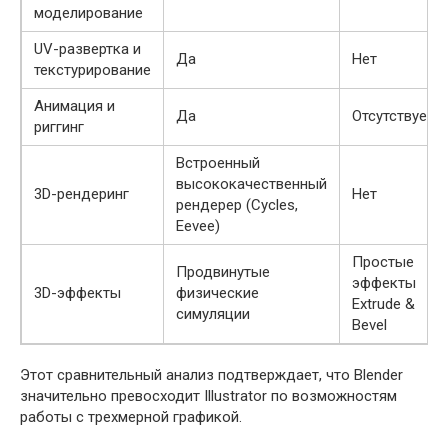
моделирование
UV-развертка и
Да
Нет
текстурирование
Анимация и
Да
Отсутствует
риггинг
Встроенный
высококачественный
3D-рендеринг
Нет
рендерер (Cycles,
Eevee)
Простые
Продвинутые
эффекты
3D-эффекты
физические
Extrude &
симуляции
Bevel
Этот сравнительный анализ подтверждает, что Blender
значительно превосходит Illustrator по возможностям
работы с трехмерной графикой.