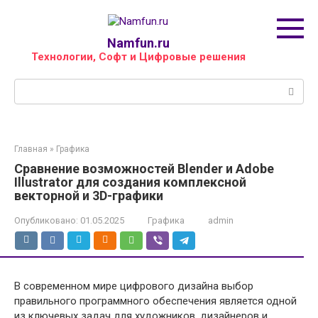
Перейти
к
контенту
Namfun.ru
Технологии, Софт и Цифровые решения
Поиск:
Главная
»
Графика
Сравнение возможностей Blender и Adobe
Illustrator для создания комплексной
векторной и 3D-графики
Опубликовано:
01.05.2025
Графика
admin
В современном мире цифрового дизайна выбор
правильного программного обеспечения является одной
из ключевых задач для художников, дизайнеров и