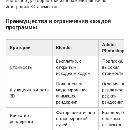
Photoshop для обработки изображений, включая
интеграцию 3D-элементов.
Преимущества и ограничения каждой
программы
Adobe
Критерий
Blender
Photoshop
Бесплатно, с
Подписка,
Стоимость
открытым
высокая
исходным кодом
стоимость
Полноценное
Ограниченно
Функциональность
моделирование,
редактирован
3D
анимация,
редкий
рендеринг
рендеринг
Фотореалистичное
Базовое, без
Качество
с трассировкой
сложных
рендеринга
лучей
эффектов