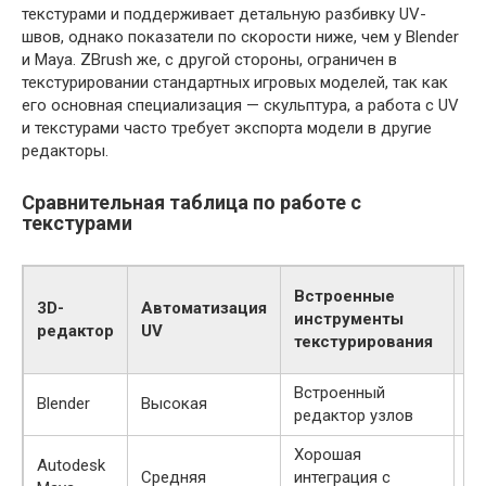
текстурами и поддерживает детальную разбивку UV-
швов, однако показатели по скорости ниже, чем у Blender
и Maya. ZBrush же, с другой стороны, ограничен в
текстурировании стандартных игровых моделей, так как
его основная специализация — скульптура, а работа с UV
и текстурами часто требует экспорта модели в другие
редакторы.
Сравнительная таблица по работе с
текстурами
С
Встроенные
3D-
Автоматизация
п
инструменты
редактор
UV
м
текстурирования
т
Встроенный
Оч
Blender
Высокая
редактор узлов
в
Хорошая
Autodesk
Средняя
интеграция с
В