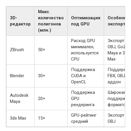
Макс.
3D-
количество
Оптимизация
Особенно
редактор
полигонов
под GPU
экспорта
(млн.)
Расход GPU
Экспорт в
минимален,
OBJ, GoZ д
ZBrush
50+
используется
Maya и 3ds
CPU
Max
Поддержка
Поддержк
Blender
30+
CUDA и
FBX, OBJ, U
OpenCL
аддон
Поддержка
Широкая
Autodesk
20+
GPU
поддержка
Maya
рендеринга
форматов
GPU-рейтинг
Экспорт FB
3ds Max
15+
средний
OBJ