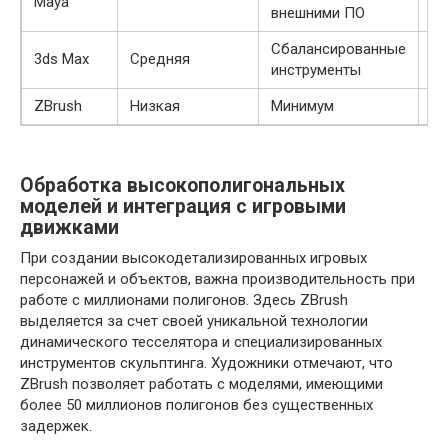
Maya
внешними ПО
Сбалансированные
3ds Max
Средняя
С
инструменты
ZBrush
Низкая
Минимум
Ни
Обработка высокополигональных
моделей и интеграция с игровыми
движками
При создании высокодетализированных игровых
персонажей и объектов, важна производительность при
работе с миллионами полигонов. Здесь ZBrush
выделяется за счет своей уникальной технологии
динамического тесселятора и специализированных
инструментов скульптинга. Художники отмечают, что
ZBrush позволяет работать с моделями, имеющими
более 50 миллионов полигонов без существенных
задержек.