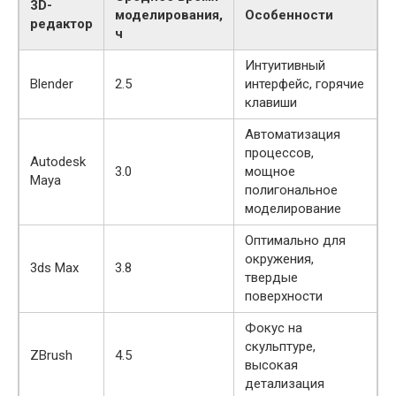
3D-
моделирования,
Особенности
редактор
ч
Интуитивный
Blender
2.5
интерфейс, горячие
клавиши
Автоматизация
процессов,
Autodesk
3.0
мощное
Maya
полигональное
моделирование
Оптимально для
окружения,
3ds Max
3.8
твердые
поверхности
Фокус на
скульптуре,
ZBrush
4.5
высокая
детализация