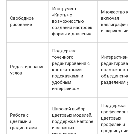
Инструмент
Множество кист
«Кисть» с
Свободное
включая
возможностью
рисование
каллиграфичес
создания настроек
и шариковые
формы и давления
Поддержка
точечного
Интерактивное
редактирования с
редактировани
Редактирование
контекстными
возможностью
узлов
подсказками и
объединения и
удобным
разделения уз
интерфейсом
Поддержка
Широкий выбор
профессиональ
Работа с
цветовых моделей,
цветовых
цветами и
поддержка Pantone
профилей и
градиентами
и сложных
продвинутые