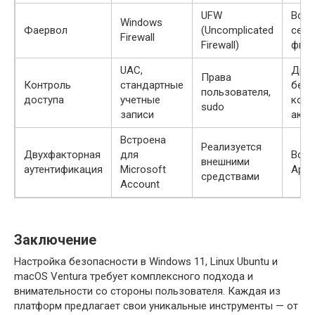
UFW
Встр
Windows
Фаервол
(Uncomplicated
сете
Firewall
Firewall)
филь
UAC,
Дра
Права
Контроль
стандартные
безо
пользователя,
доступа
учетные
конт
sudo
записи
акка
Встроена
Реализуется
Двухфакторная
для
Встр
внешними
аутентификация
Microsoft
Apple
средствами
Account
Заключение
Настройка безопасности в Windows 11, Linux Ubuntu и
macOS Ventura требует комплексного подхода и
внимательности со стороны пользователя. Каждая из
платформ предлагает свои уникальные инструменты — от