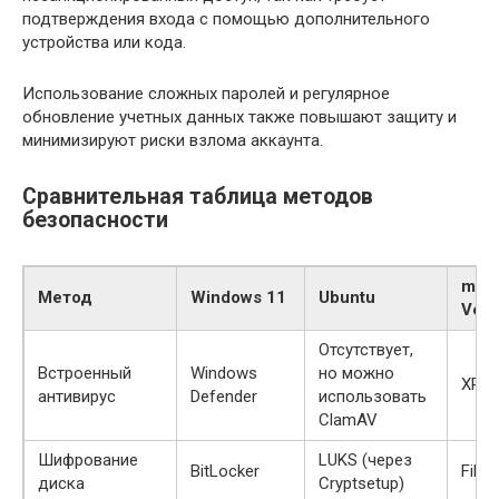
подтверждения входа с помощью дополнительного
устройства или кода.
Использование сложных паролей и регулярное
обновление учетных данных также повышают защиту и
минимизируют риски взлома аккаунта.
Сравнительная таблица методов
безопасности
mac
Метод
Windows 11
Ubuntu
Vent
Отсутствует,
Встроенный
Windows
но можно
XPro
антивирус
Defender
использовать
ClamAV
Шифрование
LUKS (через
BitLocker
FileV
диска
Cryptsetup)