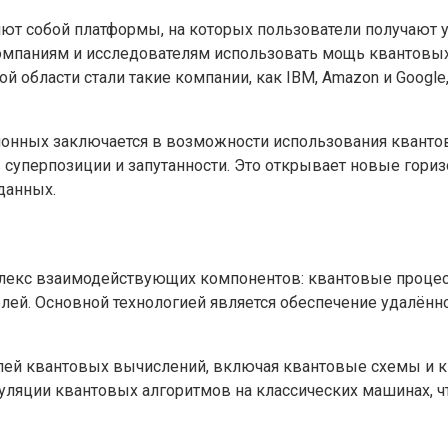
ют собой платформы, на которых пользователи получают
компаниям и исследователям использовать мощь квантовы
й области стали такие компании, как IBM, Amazon и Goog
ионных заключается в возможности использования кванто
уперпозиции и запутанности. Это открывает новые гориз
данных.
лекс взаимодействующих компонентов: квантовые процес
ей. Основной технологией является обеспечение удалённ
й квантовых вычислений, включая квантовые схемы и ква
яции квантовых алгоритмов на классических машинах, чт