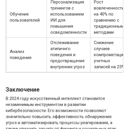
Персонализация
Рост
тренингов с
вовлеченности
Обучение
использованием
на 40% по
пользователей
ИИ для
сравнению с
повышения
традиционными
осведомленности
методами
Отслеживание
Снижение
атипичнго
случаев
Анализ
поведения и
компрометации
поведения
предотвращение
учетных
внутренних угроз
записей на 25%
Заключение
В 2024 году искусственный интеллект становится
незаменимым инструментом в развитии
кибербезопасности. Его возможности позволяют
значительно повысить эффективность обнаружения
угроз и автоматизировать процессы реагирования, а
также улучшить защиту от фишинга и социальных атак.