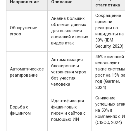
Направление
Описание
статистика
Сокращение
Анализ больших
времени
объёмов данных
Обнаружение
реакции на
для выявления
угроз
инциденты на
аномалий и новых
30% (IBM
видов атак
Security, 2023)
45% компаний
Автоматизация
используют
блокировки и
Автоматическое
такие системы,
устранения угроз
реагирование
рост на 15% за
без участия
год (Gartner,
человека
2024)
Снижение
Идентификация
успешных атак
Борьба с
фишинговых
на 50% в
фишингом
писем и сайтов с
компаниях с ИИ
помощью ИИ
(CISCO, 2024)