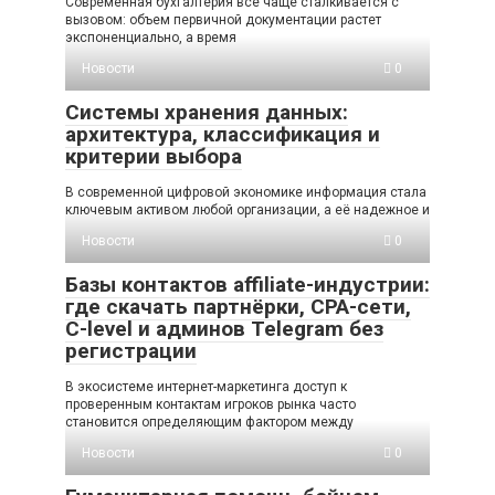
Современная бухгалтерия все чаще сталкивается с
вызовом: объем первичной документации растет
экспоненциально, а время
Новости
0
Системы хранения данных:
архитектура, классификация и
критерии выбора
В современной цифровой экономике информация стала
ключевым активом любой организации, а её надежное и
Новости
0
Базы контактов affiliate-индустрии:
где скачать партнёрки, CPA-сети,
C-level и админов Telegram без
регистрации
В экосистеме интернет-маркетинга доступ к
проверенным контактам игроков рынка часто
становится определяющим фактором между
Новости
0