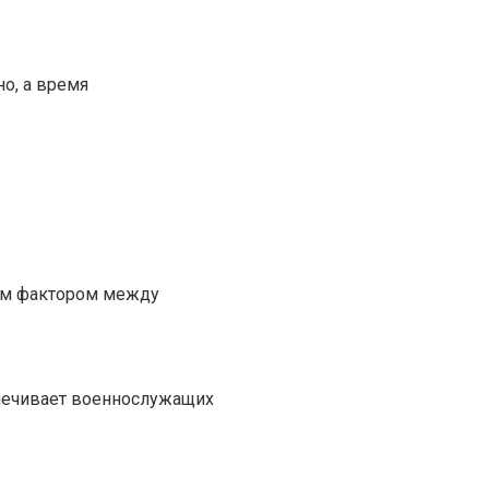
о, а время
щим фактором между
спечивает военнослужащих