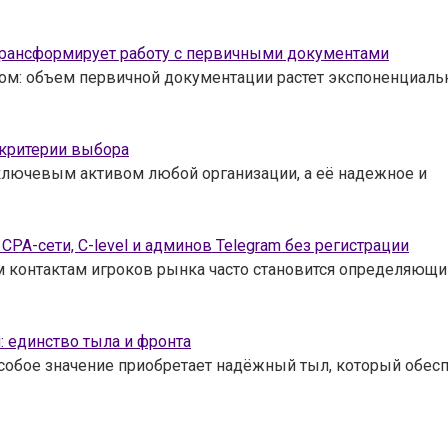
трансформирует работу с первичными документами
ом: объем первичной документации растет экспоненциальн
 критерии выбора
лючевым активом любой организации, а её надежное и
, CPA-сети, C-level и админов Telegram без регистрации
ым контактам игроков рынка часто становится определяю
 единство тыла и фронта
особое значение приобретает надёжный тыл, который обе