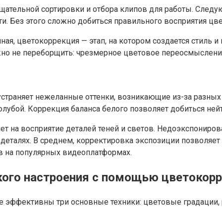
тщательной сортировки и отбора клипов для работы. Следу
ти. Без этого сложно добиться правильного восприятия цв
ная, цветокоррекция — этап, на котором создается стиль и
жно не переборщить: чрезмерное цветовое переосмысление
устраняет нежеланные оттенки, возникающие из-за разных
олубой. Коррекция баланса белого позволяет добиться ней
яет на восприятие деталей теней и светов. Недоэкспониро
талях. В среднем, корректировка экспозиции позволяет п
в на популярных видеоплатформах.
кого настроения с помощью цветокор
е эффективны три основные техники: цветовые градации, 