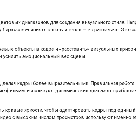
цветовых диапазонов для создания визуального стиля. На
ну бирюзово-синих оттенков, а теней — в оранжевые. Это с
евые объекты в кадре и «расставить» визуальные приорит
и усилить эмоциональный вес сцены.
 делая кадры более выразительными. Правильная работа с 
ые фильмы используют динамический диапазон, приближен
ь кривые яркости, чтобы адаптировать кадры под единый 
видео с высоким числом просмотров используют именно эт