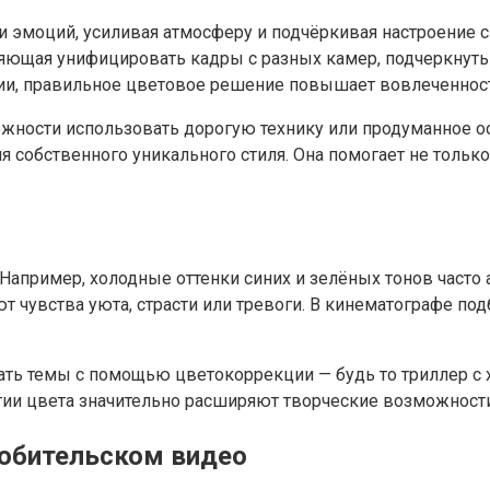
и эмоций, усиливая атмосферу и подчёркивая настроение 
ющая унифицировать кадры с разных камер, подчеркнуть ж
и, правильное цветовое решение повышает вовлеченност
можности использовать дорогую технику или продуманное
 собственного уникального стиля. Она помогает не тольк
Например, холодные оттенки синих и зелёных тонов часто
 чувства уюта, страсти или тревоги. В кинематографе по
ть темы с помощью цветокоррекции — будь то триллер с 
ии цвета значительно расширяют творческие возможности
юбительском видео