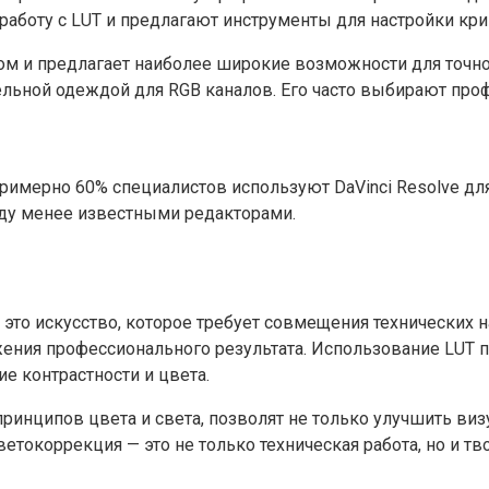
т работу с LUT и предлагают инструменты для настройки кр
артом и предлагает наиболее широкие возможности для то
дельной одеждой для RGB каналов. Его часто выбирают пр
римерно 60% специалистов используют DaVinci Resolve дл
ежду менее известными редакторами.
то искусство, которое требует совмещения технических н
ния профессионального результата. Использование LUT п
е контрастности и цвета.
принципов цвета и света, позволят не только улучшить ви
етокоррекция — это не только техническая работа, но и т