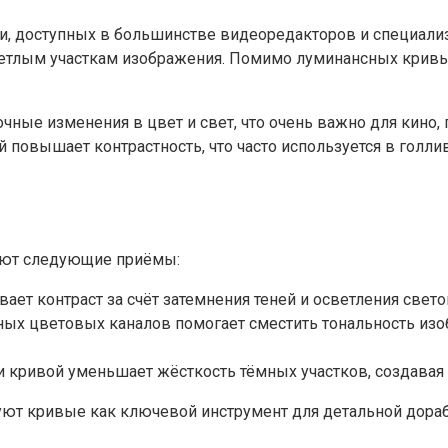
и, доступных в большинстве видеоредакторов и специали
светлым участкам изображения. Помимо луминансных кривы
чные изменения в цвет и свет, что очень важно для кино, 
й повышает контрастность, что часто используется в голл
зуют следующие приёмы:
ает контраст за счёт затемнения теней и осветления свето
х цветовых каналов помогает сместить тональность изобр
 кривой уменьшает жёсткость тёмных участков, создавая 
уют кривые как ключевой инструмент для детальной дора