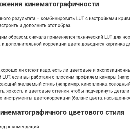
тижения кинематографичности
ого результата – комбинировать LUT с настройками крив
астроить и дополнить этот образ.
м образом: сначала применяется технический LUT для нор
х и дополнительной коррекции цвета доводится картинка д
 хорошо ли отснят кадр, есть ли цветовые и экспозицион
 LUT, если вы работали с плоским профилем камеры (напри
ающий желаемый стиль (например, кинопленка, холодный ф
ть, яркость и цветовые оттенки, чтобы подчеркнуть детал
 инструменты цветокоррекции (баланс цвета, насыщенност
кинематографичного цветового стиля
ряд рекомендаций: