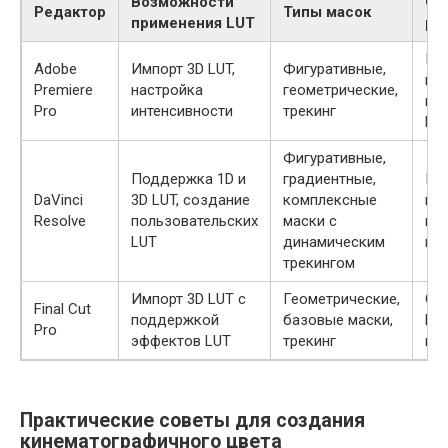
Возможности
Ос
Редактор
Типы масок
применения LUT
ра
Гиб
Adobe
Импорт 3D LUT,
Фигуративные,
гл
Premiere
настройка
геометрические,
инт
Pro
интенсивности
трекинг
Lum
Фигуративные,
Поддержка 1D и
градиентные,
Пр
DaVinci
3D LUT, создание
комплексные
ин
Resolve
пользовательских
маски с
цв
LUT
динамическим
мо
трекингом
Импорт 3D LUT с
Геометрические,
Оп
Final Cut
поддержкой
базовые маски,
Ma
Pro
эффектов LUT
трекинг
ин
Практические советы для создания
кинематографичного цвета