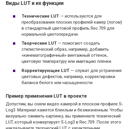
Виды LUT и их функции
Технические LUT
— используются для
преобразования плоских профилей камер (логом)
в стандартный цветовой профиль Rec.709 для
нормальной цветопередачи.
Творческие LUT
— помогают создать
стилистический образ, например, добавить
«кинематографичный» винтажный оттенок,
цветовую температуру или имитацию плёнки.
Корректирующие LUT
— служат для устранения
цветовых дефектов, например, корректировки
баланса белого или насыщенности.
Пример применения LUT в проекте
Допустим, вы сняли видео камерой в плоском профиле S-
Log3. Материал кажется блеклым и безжизненным. Чтобы
визуально оживить картинку, вы применяете технический
LUT, который конвертирует S-Log3 в Rec.709. После этого
накладываете творческий LUT с характерными