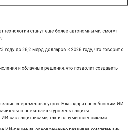
т технологии станут еще более автономными, смогут
з.
 году до 38,2 млрд долларов к 2028 году, что говорит о
сления и облачные решения, что позволит создавать
рование современных угроз. Благодаря способностям ИИ
значительно повышается уровень защиты
 ИИ как защитниками, так и злоумышленниками.
ные ИИ-решения, одновременно развивая компетенции