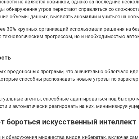
сности не является новинкой, однако за последние нескол
тоды обнаружения угроз перестают справляться со сложнос
шие объемы данных, выявлять аномалии и учиться на новы
олее 30% крупных организаций использовали решения на ба
ко технологическим прогрессом, но и необходимостью авто
ость
ных вредоносных программ, что значительно облегчало ид
оторые способны распознавать новые угрозы по характер
ктуальные агенты, способные адаптироваться под быстро
ти и автоматически реагировать на них, минимизируя уще
т бороться искусственный интеллект
и и обнаружения множества видов кибератак, включая с