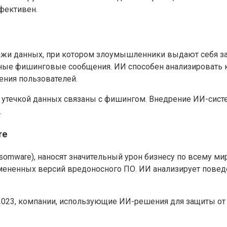
фективен.
ажи данных, при котором злоумышленники выдают себя за
ные фишинговые сообщения. ИИ способен анализировать к
ения пользователей.
 с утечкой данных связаны с фишингом. Внедрение ИИ-сист
.
re
mware), наносят значительный урон бизнесу по всему ми
змененных версий вредоносного ПО. ИИ анализирует пове
 2023, компании, использующие ИИ-решения для защиты от