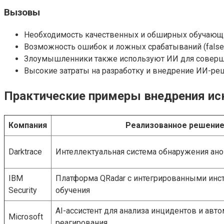
Вызовы
Необходимость качественных и обширных обучающ
Возможность ошибок и ложных срабатываний (false 
Злоумышленники также используют ИИ для соверш
Высокие затраты на разработку и внедрение ИИ-ре
Практические примеры внедрения иск
Компания
Реализованное решение
Darktrace
Интеллектуальная система обнаружения ан
IBM
Платформа QRadar с интегрированными инс
Security
обучения
AI-ассистент для анализа инцидентов и авт
Microsoft
реагирования