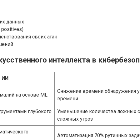
их данных
positives)
енствования своих атак
шений
усственного интеллекта в кибербезо
 ИИ
Снижение времени обнаружения уг
омалий на основе ML
времени
трументами глубокого
Уменьшение количества ложных с
сложных угроз
оматического
Автоматизация 70% рутинных задач