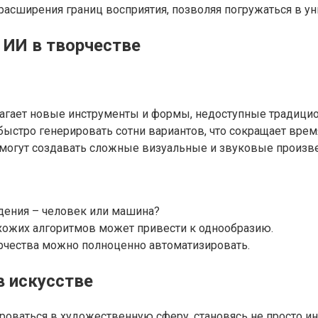
расширения границ восприятия, позволяя погружаться в 
ИИ в творчестве
гает новые инструменты и формы, недоступные традици
ыстро генерировать сотни вариантов, что сокращает время
огут создавать сложные визуальные и звуковые произв
дения – человек или машина?
ожих алгоритмов может привести к однообразию.
рчества можно полноценно автоматизировать.
в искусстве
роваться в художественную сферу, становясь не просто и