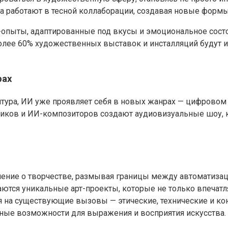
на работают в тесной коллаборации, создавая новые формы
т-опыты, адаптированные под вкусы и эмоциональное сост
более 60% художественных выставок и инсталляций будут 
рах
птура, ИИ уже проявляет себя в новых жанрах — цифровом
ников и ИИ-композиторов создают аудиовизуальные шоу,
ление о творчестве, размывая границы между автоматиза
аются уникальные арт-проекты, которые не только впечат
 на существующие вызовы — этические, технические и ко
ные возможности для выражения и восприятия искусства.