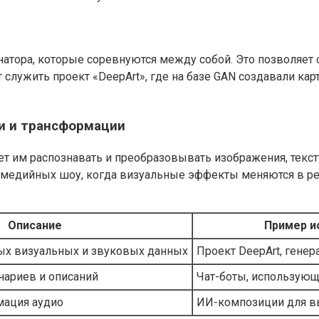
инатора, которые соревнуются между собой. Это позволяе
ужить проект «DeepArt», где на базе GAN создавали карт
и и трансформации
яет им распознавать и преобразовывать изображения, текс
тимедийных шоу, когда визуальные эффекты меняются в р
Описание
Пример и
ых визуальных и звуковых данных
Проект DeepArt, генер
нариев и описаний
Чат-боты, использующ
мация аудио
ИИ-композиции для в