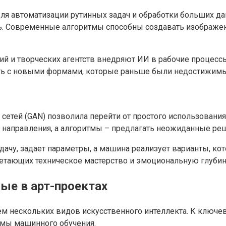
я автоматизации рутинных задач и обработки больших дан
 Современные алгоритмы способны создавать изображения,
дий и творческих агентств внедряют ИИ в рабочие процес
ть с новыми формами, которые раньше были недостижимы
сетей (GAN) позволила перейти от простого использовани
 направления, а алгоритмы – предлагать неожиданные реш
дачу, задает параметры, а машина реализует варианты, к
четающих техническое мастерство и эмоциональную глубин
ые в арт-проектах
м нескольких видов искусственного интеллекта. К ключе
емы машинного обучения.