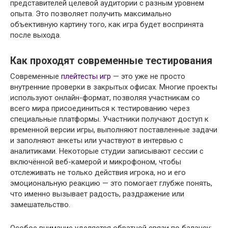
представителей целевой аудитории с разным уровнем
опыта. Это позволяет получить максимально
объективную картину того, как игра будет воспринята
после выхода.
Как проходят современные тестирования
Современные
плейтесты игр
— это уже не просто
внутренние проверки в закрытых офисах. Многие проекты
используют онлайн-формат, позволяя участникам со
всего мира присоединиться к тестированию через
специальные платформы. Участники получают доступ к
временной версии игры, выполняют поставленные задачи
и заполняют анкеты или участвуют в интервью с
аналитиками. Некоторые студии записывают сессии с
включённой веб-камерой и микрофоном, чтобы
отслеживать не только действия игрока, но и его
эмоциональную реакцию — это помогает глубже понять,
что именно вызывает радость, раздражение или
замешательство.
Особое внимание уделяется обратной связи по балансу: