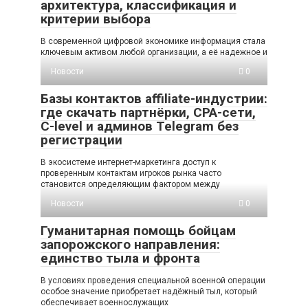
архитектура, классификация и
критерии выбора
В современной цифровой экономике информация стала
ключевым активом любой организации, а её надежное и
Новости
0
Базы контактов affiliate-индустрии:
где скачать партнёрки, CPA-сети,
C-level и админов Telegram без
регистрации
В экосистеме интернет-маркетинга доступ к
проверенным контактам игроков рынка часто
становится определяющим фактором между
Новости
0
Гуманитарная помощь бойцам
запорожского направления:
единство тыла и фронта
В условиях проведения специальной военной операции
особое значение приобретает надёжный тыл, который
обеспечивает военнослужащих