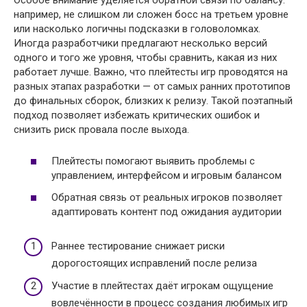
например, не слишком ли сложен босс на третьем уровне
или насколько логичны подсказки в головоломках.
Иногда разработчики предлагают несколько версий
одного и того же уровня, чтобы сравнить, какая из них
работает лучше. Важно, что плейтесты игр проводятся на
разных этапах разработки — от самых ранних прототипов
до финальных сборок, близких к релизу. Такой поэтапный
подход позволяет избежать критических ошибок и
снизить риск провала после выхода.
Плейтесты помогают выявить проблемы с
управлением, интерфейсом и игровым балансом
Обратная связь от реальных игроков позволяет
адаптировать контент под ожидания аудитории
Раннее тестирование снижает риски
дорогостоящих исправлений после релиза
Участие в плейтестах даёт игрокам ощущение
вовлечённости в процесс создания любимых игр