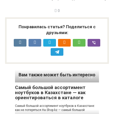
0
Понравилась статья? Поделиться с
друзьями:
Вам также может быть интересно
Новости
0
Самый большой ассортимент
ноутбуков в Казахстане — как
ориентироваться в каталоге
Самый большой ассортимент ноутбуков в Казахстане:
как не потеряться На Shop.kz — самый большой