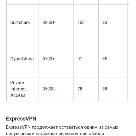
Н
к
Surfshark
3200+
100
90
п
те
C
О
с
CyberGhost
8700+
91
85
ст
пр
и
Private
Б
Internet
35000+
78
88
се
Access
к
ExpressVPN
ExpressVPN продолжает оставаться одним из самых
популярных и надежных сервисов для обхода