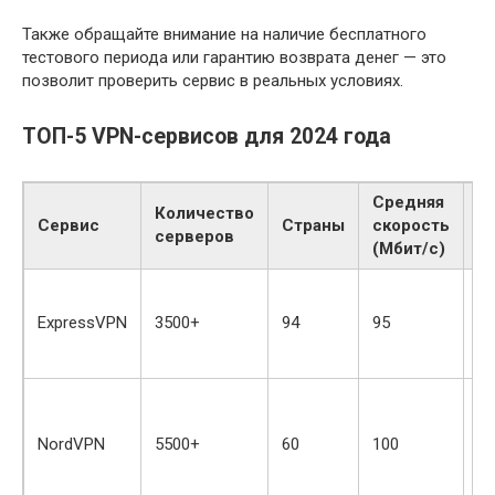
Также обращайте внимание на наличие бесплатного
тестового периода или гарантию возврата денег — это
позволит проверить сервис в реальных условиях.
ТОП-5 VPN-сервисов для 2024 года
Средняя
Количество
Сервис
Страны
скорость
О
серверов
(Мбит/с)
П
Wi
ExpressVPN
3500+
94
95
се
о
Ш
VP
NordVPN
5500+
60
100
с
с
ст