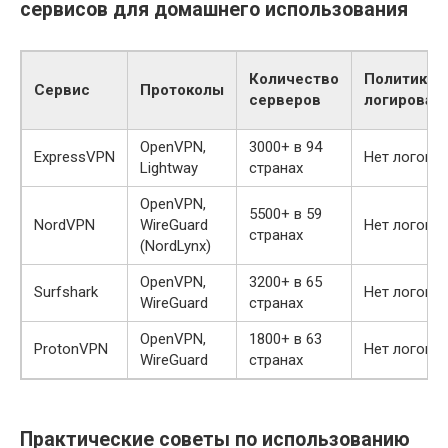
сервисов для домашнего использования
Количество
Политика
Сервис
Протоколы
серверов
логирован
OpenVPN,
3000+ в 94
ExpressVPN
Нет логов
Lightway
странах
OpenVPN,
5500+ в 59
NordVPN
WireGuard
Нет логов
странах
(NordLynx)
OpenVPN,
3200+ в 65
Surfshark
Нет логов
WireGuard
странах
OpenVPN,
1800+ в 63
ProtonVPN
Нет логов
WireGuard
странах
Практические советы по использованию