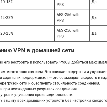
10-18%
Да
PFS
AES-256 with
12-22%
Да
PFS
AES-256 with
20-25%
Да
PFS
анию VPN в домашней сети
его настроить и использовать, чтобы добиться максималь
ским местоположением
. Это снижает задержки и улучшает
ли сервис их поддерживает — это совмещает скорость и н
перегрузок сети и обеспечить стабильность соединения.
ли при неожиданных разрывах соединения.
угроз и улучшения производительности.
ть защиту всех домашних устройств без настройки каждог