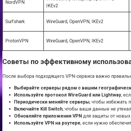
NordVPN
IKEv2
Surfshark
WireGuard, OpenVPN, IKEv2
ProtonVPN
WireGuard, OpenVPN, IKEv2
Советы по эффективному использов
После выбора подходящего VPN-сервиса важно правильно 
Выбирайте серверы рядом с вашим географиче
Используйте протокол WireGuard или Lightway
, ес
Периодически меняйте серверы
, чтобы избежать 
Включайте Kill Switch
, чтобы ваши данные не утека
Обновляйте приложения VPN
для защиты от новых 
Используйте VPN на роутере
, если нужно обеспечи