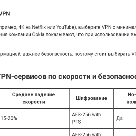
 VPN
ример, 4K на Netflix или YouTube), выберите VPN с минима
ия компании Ookla показывают, что при использовании вы
ормацией, важнее безопасность, поэтому стоит выбирать 
PN-сервисов по скорости и безопасно
Среднее падение
No
Шифрование
скорости
пол
AES-256 with
15-20%
Да
PFS
AES-256 with