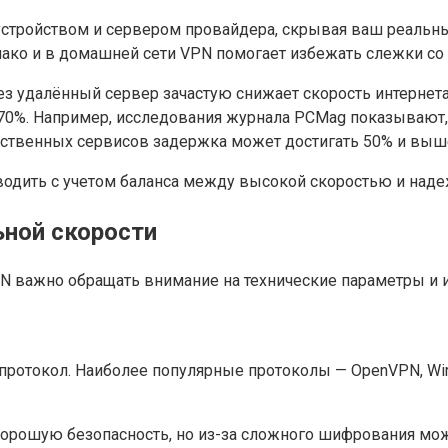
ройством и сервером провайдера, скрывая ваш реальный 
днако и в домашней сети VPN помогает избежать слежки с
з удалённый сервер зачастую снижает скорость интернета.
0-70%. Например, исследования журнала PCMag показывают
чественных сервисов задержка может достигать 50% и выш
одить с учетом баланса между высокой скоростью и наде
ной скорости
N важно обращать внимание на технические параметры и 
отокол. Наиболее популярные протоколы — OpenVPN, WireG
хорошую безопасность, но из-за сложного шифрования мо