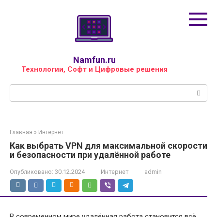
Перейти
к
контенту
Namfun.ru
Технологии, Софт и Цифровые решения
Поиск:
Главная
»
Интернет
Как выбрать VPN для максимальной скорости
и безопасности при удалённой работе
Опубликовано:
30.12.2024
Интернет
admin
В современном мире удалённая работа становится всё