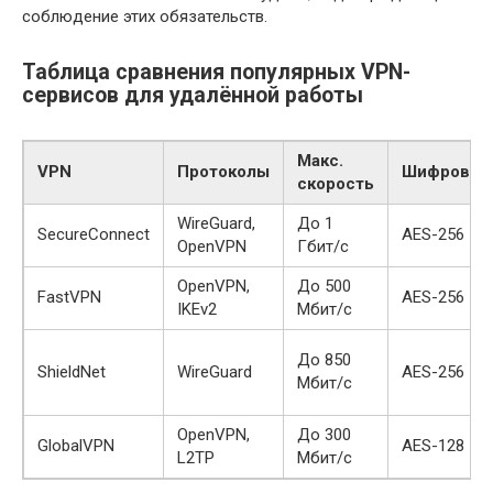
соблюдение этих обязательств.
Таблица сравнения популярных VPN-
сервисов для удалённой работы
Макс.
VPN
Протоколы
Шифрован
скорость
WireGuard,
До 1
SecureConnect
AES-256
OpenVPN
Гбит/с
OpenVPN,
До 500
FastVPN
AES-256
IKEv2
Мбит/с
До 850
ShieldNet
WireGuard
AES-256
Мбит/с
OpenVPN,
До 300
GlobalVPN
AES-128
L2TP
Мбит/с