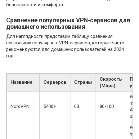
безопасности и комфорта.
Сравнение популярных VPN-сервисов для
домашнего использования
Для наглядности представим таблицу сравнения
нескольких популярных VPN-сервисов, которые часто
рекомендуются для домашних пользователей на 2024
год.
Скорость
Под
Название
Серверов
Страны
(Mbps)
уст
Win
macO
NordVPN
5400+
60
80-100
Andr
роу
Win
macO