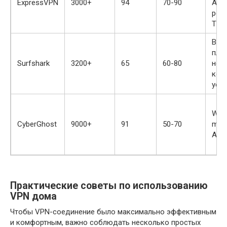
ExpressVPN
3000+
94
70-90
Andr
роут
ТВ
Все
пла
Surfshark
3200+
65
60-80
нео
кол
уст
Win
CyberGhost
9000+
91
50-70
macO
Andr
Практические советы по использованию
VPN дома
Чтобы VPN-соединение было максимально эффективным
и комфортным, важно соблюдать несколько простых