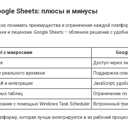
oogle Sheets: плюсы и минусы
жно понимать преимущества и ограничения каждой платфо
ки и лицензии. Google Sheets – облачное решение с удоб
el с макросами
Goog
ия
Доступ через л
е реального времени
Поддержка совм
A и интеграции
JavaScript, удо
ых таблиц
Ограничение по 
исание с помощью Windows Task Scheduler
Встроенный три
форму, которая лучше интегрируется в их рабочий процесс