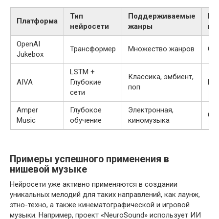
Тип
Поддерживаемые
Ги
Платформа
нейросети
жанры
на
OpenAI
Трансформер
Множество жанров
Ср
Jukebox
LSTM +
Классика, эмбиент,
AIVA
Глубокие
Вы
поп
сети
Amper
Глубокое
Электронная,
Ср
Music
обучение
киномузыка
Примеры успешного применения в
нишевой музыке
Нейросети уже активно применяются в создании
уникальных мелодий для таких направлений, как лаунж,
этно-техно, а также кинематографической и игровой
музыки. Например, проект «NeuroSound» использует ИИ