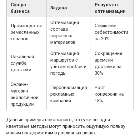
Сфера
Результат
Э
Задача
бизнеса
оптимизации
э
Оптимизация
Производство
Снижение
У
состава
ремесленных
себестоимости
м
сырьевых
товаров
на 20%
и
материалов
Оптимизация
Сокращение
Локальная
У
маршрутов с
времени
служба
р
учетом пробок и
доставки на
доставки
т
погоды
30%
Онлайн-
Персонализация
Рост
магазин
У
рекламных
конверсии на
экологичной
в
кампаний
18%
продукции
Данные примеры показывают, что уже сегодня
квантовые методы могут приносить ощутимую пользу
малым предприятиям в различных нишах.