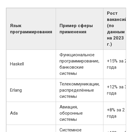
Рост
вакансий
Язык
Пример сферы
(по
программирования
применения
данным
на 2023
г.)
Функциональное
программирование,
+15% за 2
Haskell
банковские
года
системы
Телекоммуникации,
+12% за 3
Erlang
распределённые
года
системы
Авиация,
+8% за 2
Ada
оборонные
года
системы
Системное