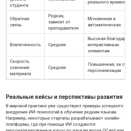
реального времени
студента
Редкая,
Обратная
Мгновенная и
зависит от
связь
автоматическая
преподавателя
Высокая благодаря
Вовлечённость
Средняя
интерактивным
элементам
Скорость
Повышенная, за счёт
освоения
Средняя
персонализации
материала
Реальные кейсы и перспективы развития
В мировой практике уже существуют примеры успешного
внедрения ИИ-технологий в обучение редким языкам.
Например, некоторые стартапы разрабатывают онлайн-
платформы, где при помощи ИИ создаются
персонализированные курсы по языкам вроде OCaml или