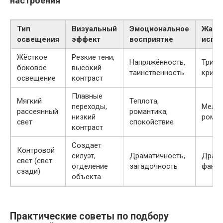
настроения
Тип
Визуальный
Эмоциональное
Жанры
освещения
эффект
восприятие
испол
Жёсткое
Резкие тени,
Напряжённость,
Трилле
боковое
высокий
таинственность
крими
освещение
контраст
Плавные
Мягкий
Теплота,
переходы,
Мелод
рассеянный
романтика,
низкий
роман
свет
спокойствие
контраст
Создает
Контровой
силуэт,
Драматичность,
Драма
свет (свет
отделение
загадочность
фанта
сзади)
объекта
Практические советы по подбору