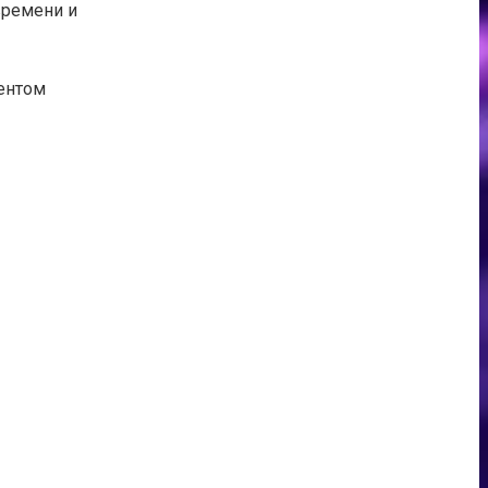
времени и
ентом