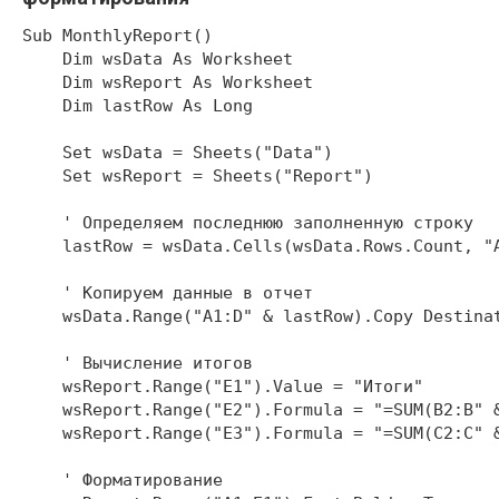
Sub MonthlyReport()

    Dim wsData As Worksheet

    Dim wsReport As Worksheet

    Dim lastRow As Long

    Set wsData = Sheets("Data")

    Set wsReport = Sheets("Report")

    ' Определяем последнюю заполненную строку

    lastRow = wsData.Cells(wsData.Rows.Count, "A
    ' Копируем данные в отчет

    wsData.Range("A1:D" & lastRow).Copy Destinat
    ' Вычисление итогов

    wsReport.Range("E1").Value = "Итоги"

    wsReport.Range("E2").Formula = "=SUM(B2:B" &
    wsReport.Range("E3").Formula = "=SUM(C2:C" &
    ' Форматирование
